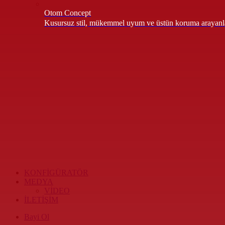
Otom Concept
Kusursuz stil, mükemmel uyum ve üstün koruma arayanla
KONFİGÜRATÖR
MEDYA
VİDEO
İLETİŞİM
Bayi Ol