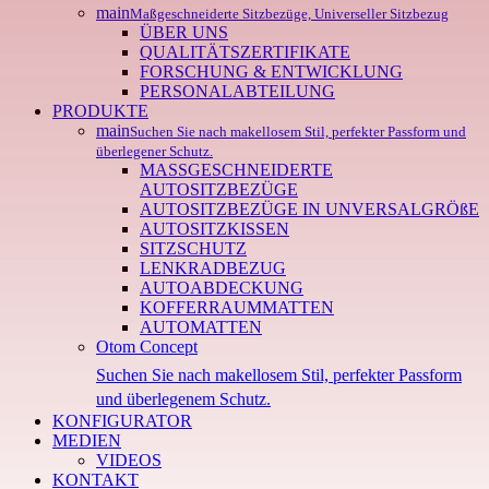
main
Maßgeschneiderte Sitzbezüge, Universeller Sitzbezug
ÜBER UNS
QUALITÄTSZERTIFIKATE
FORSCHUNG & ENTWICKLUNG
PERSONALABTEILUNG
PRODUKTE
main
Suchen Sie nach makellosem Stil, perfekter Passform und
überlegener Schutz.
MASSGESCHNEIDERTE
AUTOSITZBEZÜGE
AUTOSITZBEZÜGE IN UNVERSALGRÖßE
AUTOSITZKISSEN
SITZSCHUTZ
LENKRADBEZUG
AUTOABDECKUNG
KOFFERRAUMMATTEN
AUTOMATTEN
Otom Concept
Suchen Sie nach makellosem Stil, perfekter Passform
und überlegenem Schutz.
KONFIGURATOR
MEDIEN
VIDEOS
KONTAKT