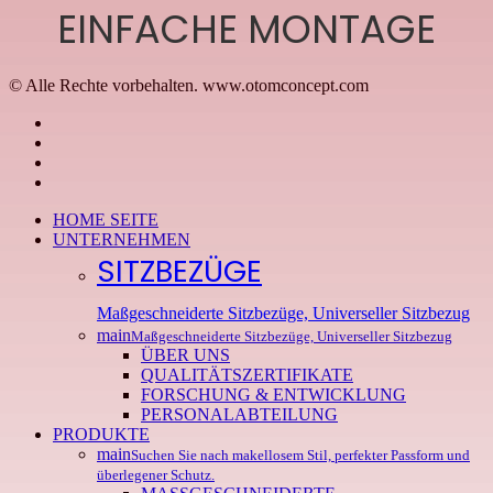
EINFACHE MONTAGE
© Alle Rechte vorbehalten. www.otomconcept.com
facebook
linkedin
youtube
instagram
Close
HOME SEITE
Menu
UNTERNEHMEN
SITZBEZÜGE
Maßgeschneiderte Sitzbezüge, Universeller Sitzbezug
main
Maßgeschneiderte Sitzbezüge, Universeller Sitzbezug
ÜBER UNS
QUALITÄTSZERTIFIKATE
FORSCHUNG & ENTWICKLUNG
PERSONALABTEILUNG
PRODUKTE
main
Suchen Sie nach makellosem Stil, perfekter Passform und
überlegener Schutz.