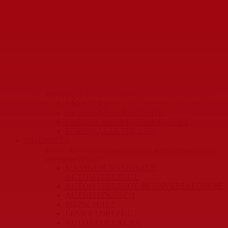
main
Maßgeschneiderte Sitzbezüge, Universeller Sitzbezug
ÜBER UNS
QUALITÄTSZERTIFIKATE
FORSCHUNG & ENTWICKLUNG
PERSONALABTEILUNG
PRODUKTE
main
Suchen Sie nach makellosem Stil, perfekter Passform und
überlegener Schutz.
MASSGESCHNEIDERTE
AUTOSITZBEZÜGE
AUTOSITZBEZÜGE IN UNVERSALGRÖßE
AUTOSITZKISSEN
SITZSCHUTZ
LENKRADBEZUG
AUTOABDECKUNG