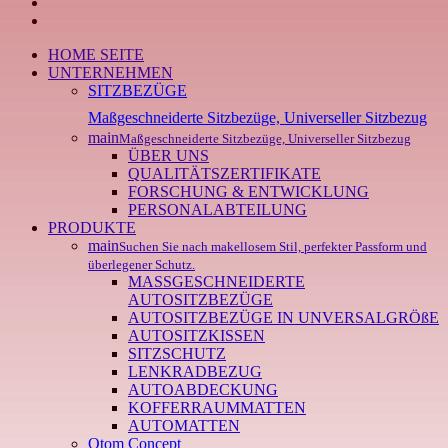
youtube
instagram
Close
HOME SEITE
Menu
UNTERNEHMEN
SITZBEZÜGE
Maßgeschneiderte Sitzbezüge, Universeller Sitzbezug
main
Maßgeschneiderte Sitzbezüge, Universeller Sitzbezug
ÜBER UNS
QUALITÄTSZERTIFIKATE
FORSCHUNG & ENTWICKLUNG
PERSONALABTEILUNG
PRODUKTE
main
Suchen Sie nach makellosem Stil, perfekter Passform und
überlegener Schutz.
MASSGESCHNEIDERTE
AUTOSITZBEZÜGE
AUTOSITZBEZÜGE IN UNVERSALGRÖßE
AUTOSITZKISSEN
SITZSCHUTZ
LENKRADBEZUG
AUTOABDECKUNG
KOFFERRAUMMATTEN
AUTOMATTEN
Otom Concept